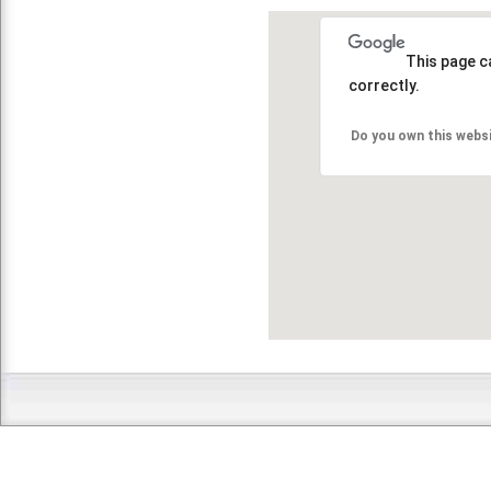
This page c
correctly.
Do you own this webs