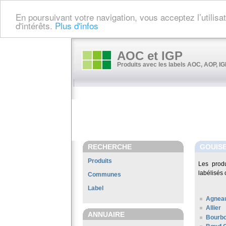
En poursuivant votre navigation, vous acceptez l’utilis
d'intérêts.
Plus d'infos
AOC et IGP
Produits avec les labels AOC, AOP, IGP
RECHERCHE
GOUIS
Produits
Les prod
labélisés 
Communes
Label
Agneau
Allier
ANNUAIRE
Bourbo