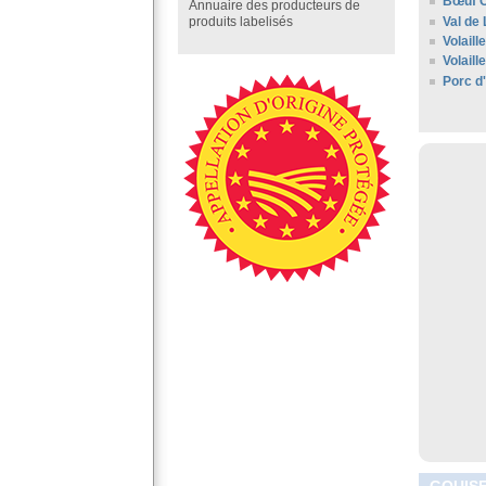
Bœuf C
Annuaire des producteurs de
Val de 
produits labelisés
Volaill
Volail
Porc d
GOUISE