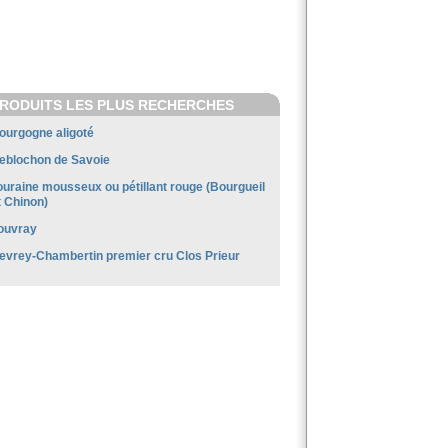
RODUITS LES PLUS RECHERCHES
ourgogne aligoté
eblochon de Savoie
ouraine mousseux ou pétillant rouge (Bourgueil
t Chinon)
ouvray
evrey-Chambertin premier cru Clos Prieur