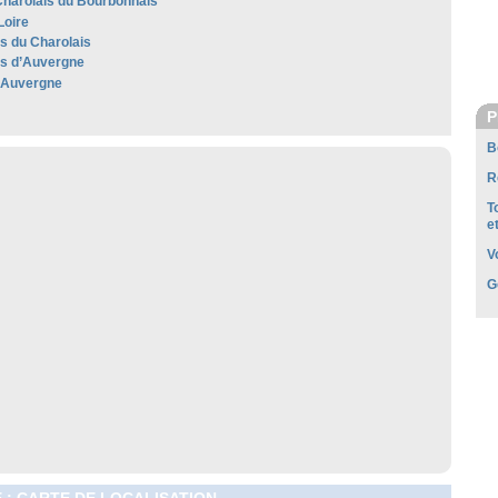
harolais du Bourbonnais
Loire
es du Charolais
les d’Auvergne
'Auvergne
P
B
R
T
e
V
G
 : CARTE DE LOCALISATION