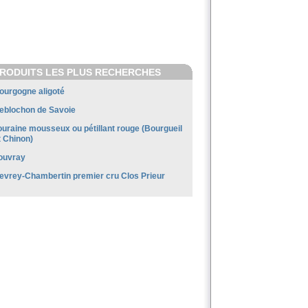
RODUITS LES PLUS RECHERCHES
ourgogne aligoté
eblochon de Savoie
ouraine mousseux ou pétillant rouge (Bourgueil
t Chinon)
ouvray
evrey-Chambertin premier cru Clos Prieur