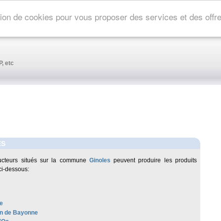
ation de cookies pour vous proposer des services et des off
, etc
ES
ucteurs situés sur la commune
Ginoles
peuvent produire les produits
ci-dessous:
e
n de Bayonne