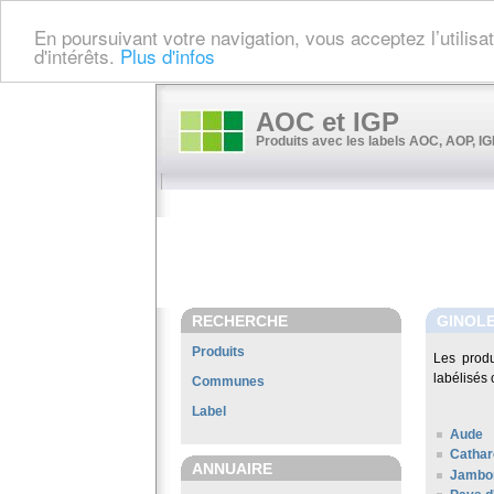
En poursuivant votre navigation, vous acceptez l’utilis
d'intérêts.
Plus d'infos
AOC et IGP
Produits avec les labels AOC, AOP, IGP
RECHERCHE
GINOL
Produits
Les prod
labélisés 
Communes
Label
Aude
Cathar
ANNUAIRE
Jambo