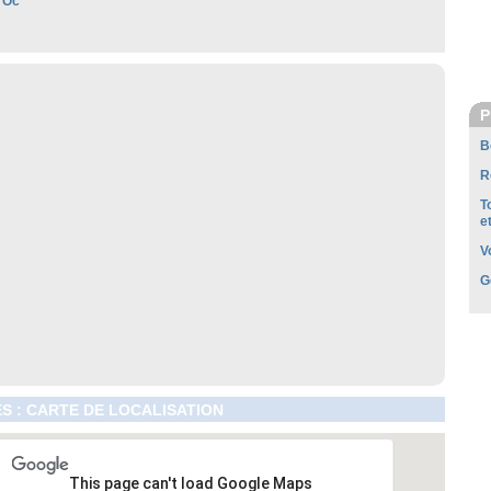
'Oc
P
B
R
T
e
V
G
S : CARTE DE LOCALISATION
This page can't load Google Maps