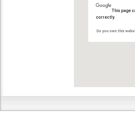
This page c
correctly.
Do you own this webs