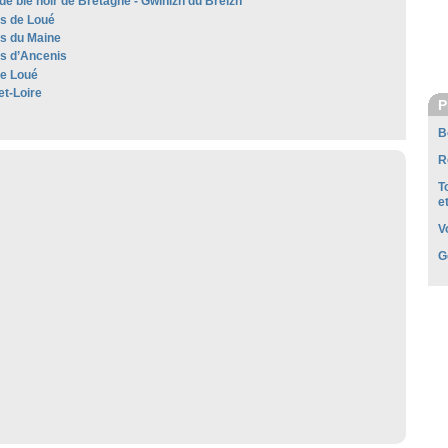
de blé noir de Bretagne - Gwinizh du Breizh
es de Loué
es du Maine
es d’Ancenis
e Loué
et-Loire
P
B
R
T
e
V
G