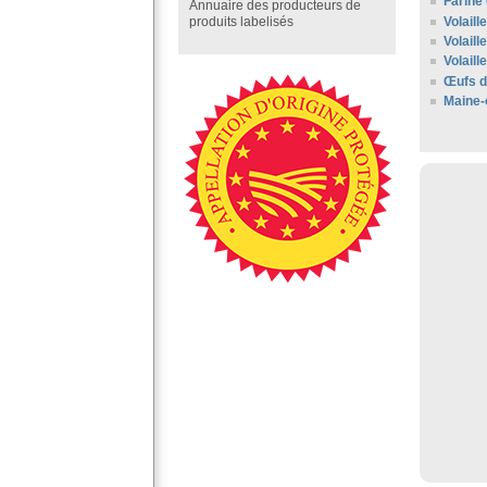
Farine 
Annuaire des producteurs de
Volaill
produits labelisés
Volaill
Volaill
Œufs d
Maine-