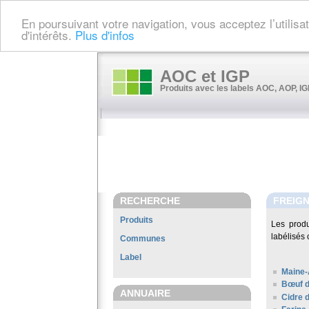
En poursuivant votre navigation, vous acceptez l’utilis
d'intérêts.
Plus d'infos
AOC et IGP
Produits avec les labels AOC, AOP, IGP
RECHERCHE
FREIG
Produits
Les prod
labélisés 
Communes
Label
Maine-
Bœuf d
ANNUAIRE
Cidre 