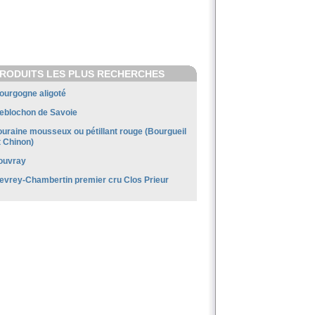
RODUITS LES PLUS RECHERCHES
ourgogne aligoté
eblochon de Savoie
ouraine mousseux ou pétillant rouge (Bourgueil
t Chinon)
ouvray
evrey-Chambertin premier cru Clos Prieur