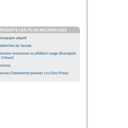
RODUITS LES PLUS RECHERCHES
ourgogne aligoté
eblochon de Savoie
ouraine mousseux ou pétillant rouge (Bourgueil
t Chinon)
ouvray
evrey-Chambertin premier cru Clos Prieur