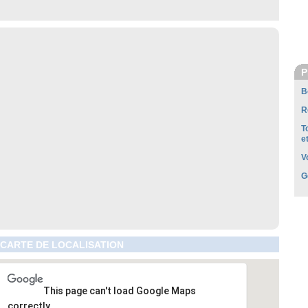
P
B
R
T
e
V
G
 CARTE DE LOCALISATION
This page can't load Google Maps
correctly.