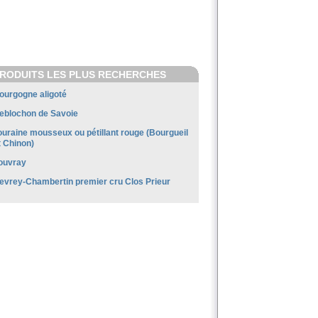
RODUITS LES PLUS RECHERCHES
ourgogne aligoté
eblochon de Savoie
ouraine mousseux ou pétillant rouge (Bourgueil
t Chinon)
ouvray
evrey-Chambertin premier cru Clos Prieur