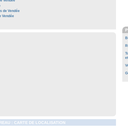
e Vendée
e
les de Vendée
e Vendée
P
B
R
T
e
V
G
EAU : CARTE DE LOCALISATION