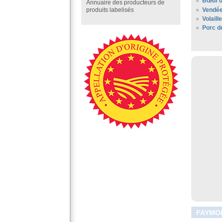
Bœuf d
Annuaire des producteurs de
Vendé
produits labelisés
Volail
Porc d
FAYMOR