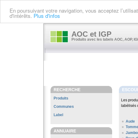
En poursuivant votre navigation, vous acceptez l’utilis
d'intérêts.
Plus d'infos
AOC et IGP
Produits avec les labels AOC, AOP, IGP
RECHERCHE
ESCOU
Produits
Les produ
labélisés 
Communes
Label
Aude
Tomme
ANNUAIRE
Jambo