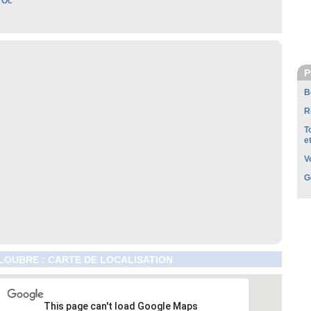
'Oc
P
B
R
T
e
V
G
OUBRE : CARTE DE LOCALISATION
This page can't load Google Maps