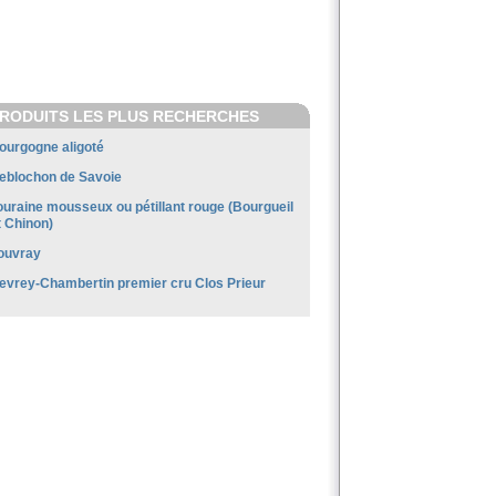
RODUITS LES PLUS RECHERCHES
ourgogne aligoté
eblochon de Savoie
ouraine mousseux ou pétillant rouge (Bourgueil
t Chinon)
ouvray
evrey-Chambertin premier cru Clos Prieur