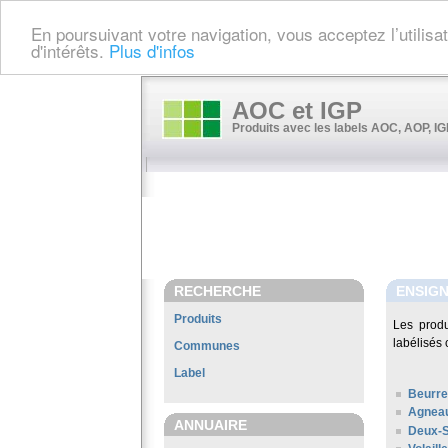
En poursuivant votre navigation, vous acceptez l’utilis
d'intérêts.
Plus d'infos
AOC et IGP
Produits avec les labels AOC, AOP, IGP
RECHERCHE
ENSIG
Produits
Les prod
labélisés 
Communes
Label
Beurre
Agneau
ANNUAIRE
Deux-