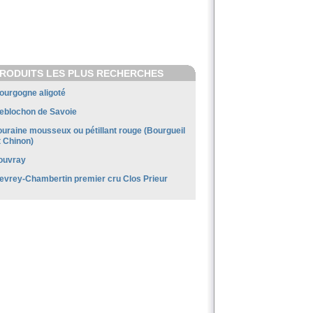
RODUITS LES PLUS RECHERCHES
ourgogne aligoté
eblochon de Savoie
ouraine mousseux ou pétillant rouge (Bourgueil
t Chinon)
ouvray
evrey-Chambertin premier cru Clos Prieur