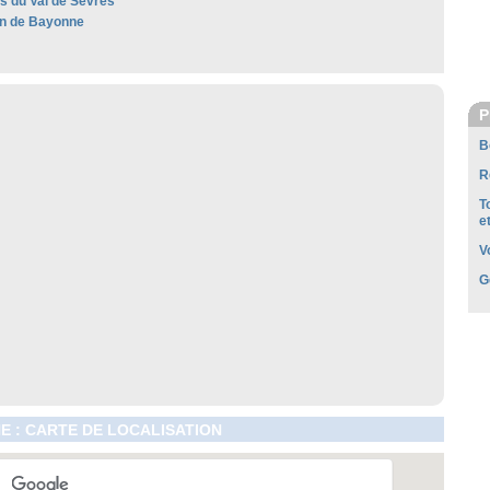
es du Val de Sèvres
n de Bayonne
P
B
R
T
e
V
G
E : CARTE DE LOCALISATION