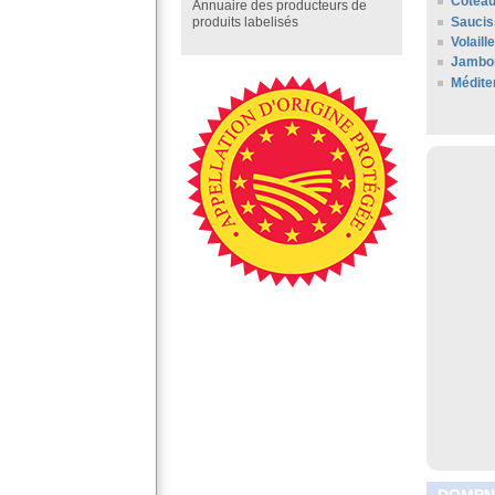
Coteau
Annuaire des producteurs de
Saucis
produits labelisés
Volail
Jambon
Médite
DOMPNA