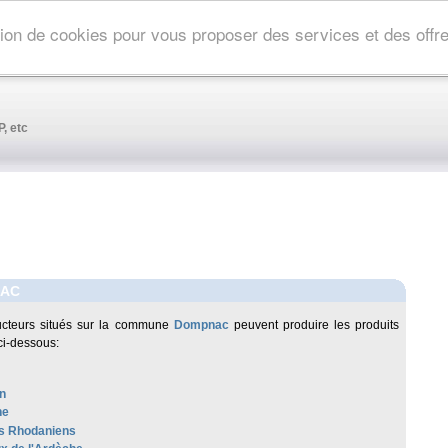
ation de cookies pour vous proposer des services et des off
, etc
AC
ucteurs situés sur la commune
Dompnac
peuvent produire les produits
ci-dessous:
n
he
s Rhodaniens