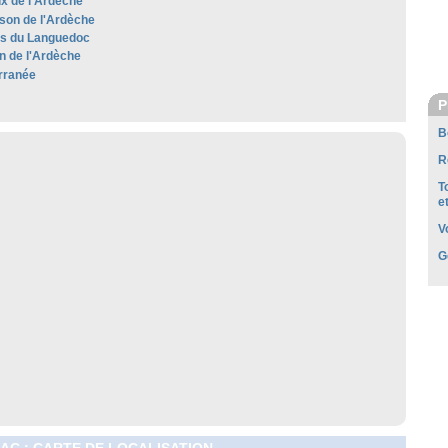
x de l'Ardèche
son de l'Ardèche
les du Languedoc
 de l'Ardèche
rranée
P
B
R
T
e
V
G
C : CARTE DE LOCALISATION