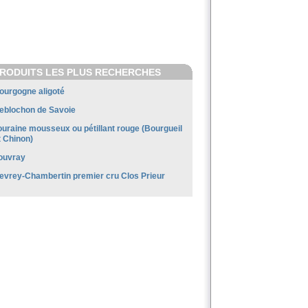
RODUITS LES PLUS RECHERCHES
ourgogne aligoté
eblochon de Savoie
ouraine mousseux ou pétillant rouge (Bourgueil
t Chinon)
ouvray
evrey-Chambertin premier cru Clos Prieur