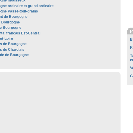
ogne mousseux
gne ordinaire et grand ordinaire
gne Passe-tout-grains
t de Bourgogne
e Bourgogne
e Bourgogne
P
al français Est-Central
et-Loire
B
les de Bourgogne
R
es du Charolais
de de Bourgogne
T
e
V
G