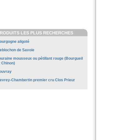
RODUITS LES PLUS RECHERCHES
ourgogne aligoté
eblochon de Savoie
ouraine mousseux ou pétillant rouge (Bourgueil
t Chinon)
ouvray
evrey-Chambertin premier cru Clos Prieur