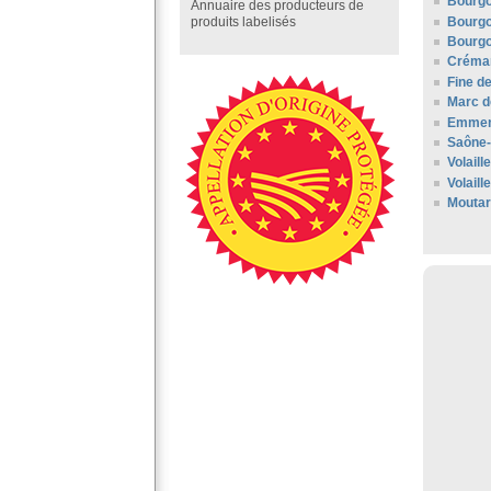
Bourg
Annuaire des producteurs de
Bourgo
produits labelisés
Bourgo
Créman
Fine d
Marc d
Emment
Saône-
Volail
Volaill
Moutar