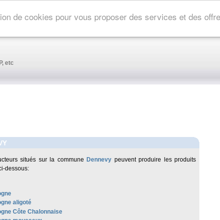
ation de cookies pour vous proposer des services et des off
, etc
VY
ucteurs situés sur la commune
Dennevy
peuvent produire les produits
ci-dessous:
ogne
gne aligoté
gne Côte Chalonnaise