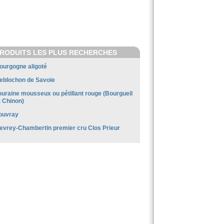
RODUITS LES PLUS RECHERCHES
ourgogne aligoté
eblochon de Savoie
ouraine mousseux ou pétillant rouge (Bourgueil
t Chinon)
ouvray
evrey-Chambertin premier cru Clos Prieur