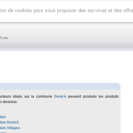
ation de cookies pour vous proposer des services et des off
, etc
ucteurs situés sur la commune
Denicé
peuvent produire les produits
ci-dessous:
lais
lais Denicé
ais Villages