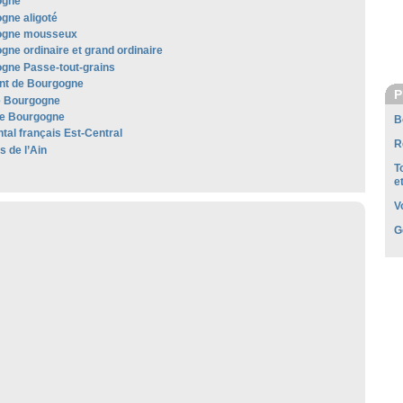
ogne
gne aligoté
ogne mousseux
gne ordinaire et grand ordinaire
gne Passe-tout-grains
t de Bourgogne
P
e Bourgogne
e Bourgogne
B
al français Est-Central
R
es de l’Ain
T
e
V
G