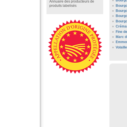
Bourg
Annuaire des producteurs de
Bourgo
produits labelisés
Bourg
Bourgo
Bourgo
Créman
Fine d
Marc d
Emment
Volaill