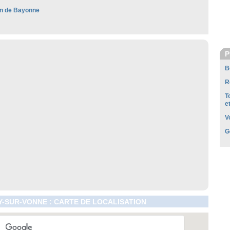
n de Bayonne
P
B
R
T
e
V
G
-SUR-VONNE : CARTE DE LOCALISATION