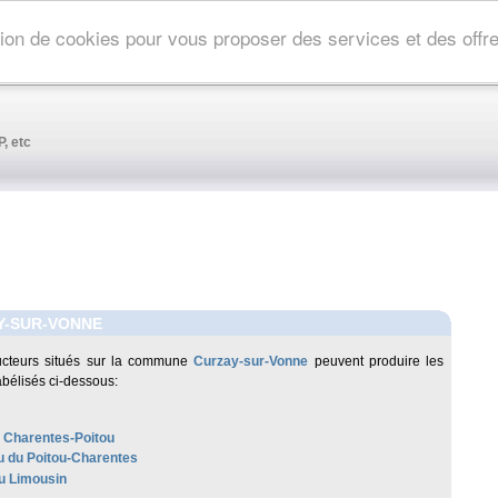
ation de cookies pour vous proposer des services et des off
, etc
Y-SUR-VONNE
ucteurs situés sur la commune
Curzay-sur-Vonne
peuvent produire les
abélisés ci-dessous:
 Charentes-Poitou
 du Poitou-Charentes
u Limousin