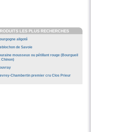
RODUITS LES PLUS RECHERCHES
ourgogne aligoté
eblochon de Savoie
ouraine mousseux ou pétillant rouge (Bourgueil
t Chinon)
ouvray
evrey-Chambertin premier cru Clos Prieur