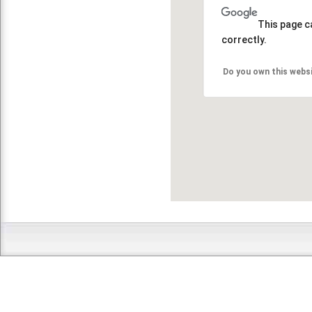
This page c
correctly.
Do you own this webs