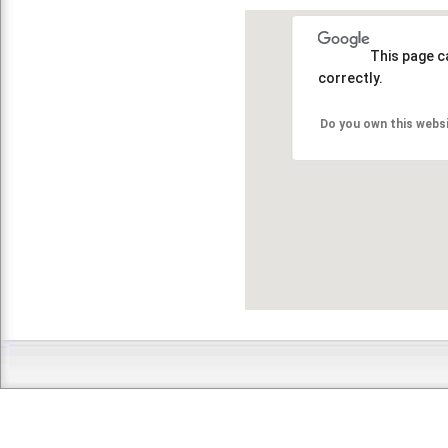
This page c
correctly.
Do you own this webs