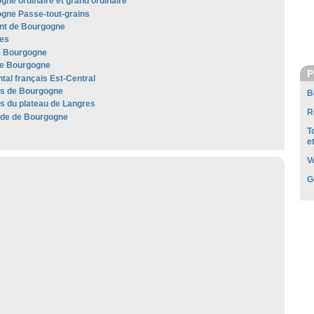
gne ordinaire et grand ordinaire
gne Passe-tout-grains
t de Bourgogne
es
e Bourgogne
e Bourgogne
P
al français Est-Central
les de Bourgogne
B
es du plateau de Langres
R
de de Bourgogne
T
e
V
G