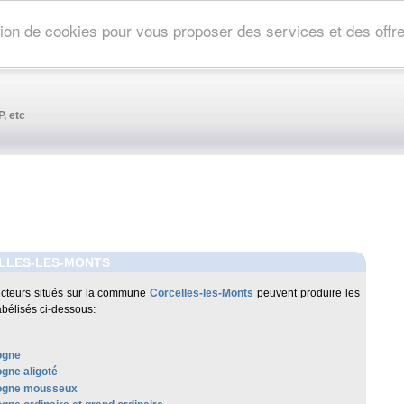
ation de cookies pour vous proposer des services et des off
, etc
LLES-LES-MONTS
cteurs situés sur la commune
Corcelles-les-Monts
peuvent produire les
abélisés ci-dessous:
ogne
gne aligoté
ogne mousseux