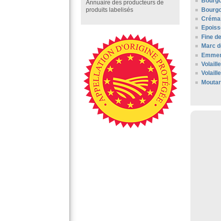
Bourgo
Annuaire des producteurs de
Bourgo
produits labelisés
Créman
Epoiss
Fine d
Marc d
Emment
Volail
Volaill
Moutar