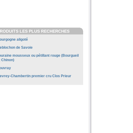
RODUITS LES PLUS RECHERCHES
ourgogne aligoté
eblochon de Savoie
ouraine mousseux ou pétillant rouge (Bourgueil
t Chinon)
ouvray
evrey-Chambertin premier cru Clos Prieur