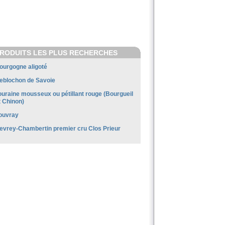
RODUITS LES PLUS RECHERCHES
ourgogne aligoté
eblochon de Savoie
ouraine mousseux ou pétillant rouge (Bourgueil
t Chinon)
ouvray
evrey-Chambertin premier cru Clos Prieur