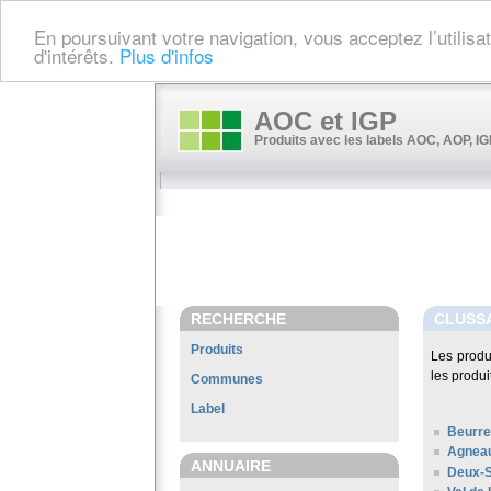
En poursuivant votre navigation, vous acceptez l’utilis
d'intérêts.
Plus d'infos
AOC et IGP
Produits avec les labels AOC, AOP, IGP
RECHERCHE
CLUSS
Produits
Les produ
les produi
Communes
Label
Beurre
Agneau
ANNUAIRE
Deux-