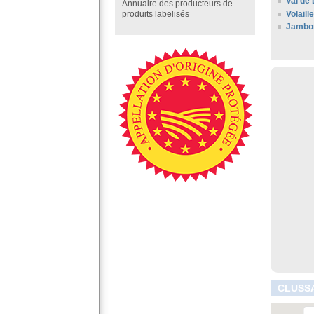
Val de 
Annuaire des producteurs de
Volaill
produits labelisés
Jambo
CLUSSA