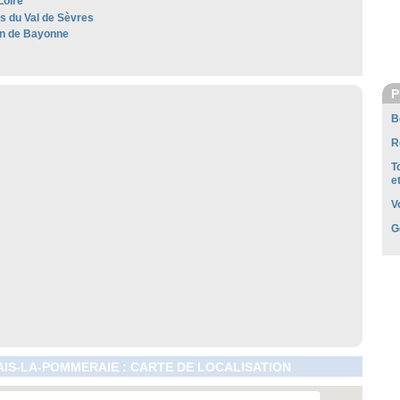
Loire
es du Val de Sèvres
n de Bayonne
P
B
R
T
e
V
G
IS-LA-POMMERAIE : CARTE DE LOCALISATION