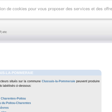
ation de cookies pour vous proposer des services et des off
, etc
AIS-LA-POMMERAIE
cteurs situés sur la commune
Clussais-la-Pommeraie
peuvent produire
ts labélisés ci-dessous:
 Charentes-Poitou
 du Poitou-Charentes
Sèvres