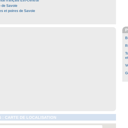
al français Est-Central
 de Savoie
 et poires de Savoie
P
B
R
T
e
V
G
 : CARTE DE LOCALISATION