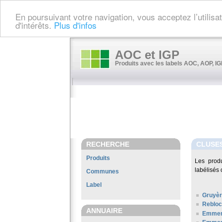
En poursuivant votre navigation, vous acceptez l’utilis
d'intérêts.
Plus d'infos
AOC et IGP
Produits avec les labels AOC, AOP, IGP
RECHERCHE
CLUSE
Produits
Les prod
labélisés 
Communes
Label
Gruyè
Rebloc
ANNUAIRE
Emment