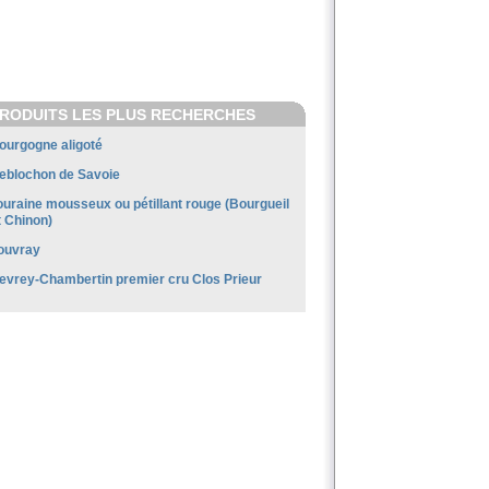
RODUITS LES PLUS RECHERCHES
ourgogne aligoté
eblochon de Savoie
ouraine mousseux ou pétillant rouge (Bourgueil
t Chinon)
ouvray
evrey-Chambertin premier cru Clos Prieur