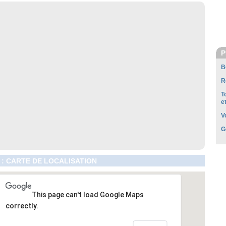
P
B
R
T
e
V
G
 : CARTE DE LOCALISATION
This page can't load Google Maps
correctly.