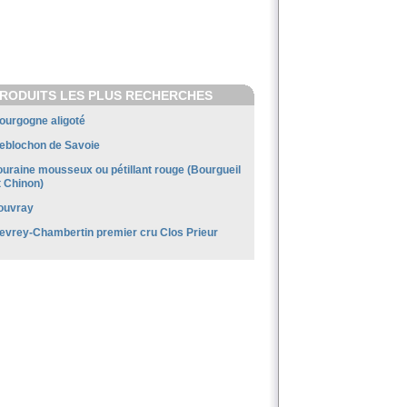
RODUITS LES PLUS RECHERCHES
ourgogne aligoté
eblochon de Savoie
ouraine mousseux ou pétillant rouge (Bourgueil
t Chinon)
ouvray
evrey-Chambertin premier cru Clos Prieur