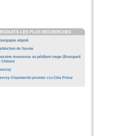
RODUITS LES PLUS RECHERCHES
ourgogne aligoté
eblochon de Savoie
ouraine mousseux ou pétillant rouge (Bourgueil
t Chinon)
ouvray
evrey-Chambertin premier cru Clos Prieur