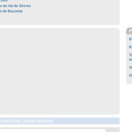
Loire
es du Val de Sèvres
n de Bayonne
P
B
R
T
e
V
G
 CARTE DE LOCALISATION