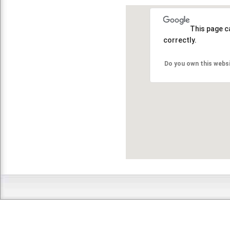
This page c
correctly.
Do you own this webs