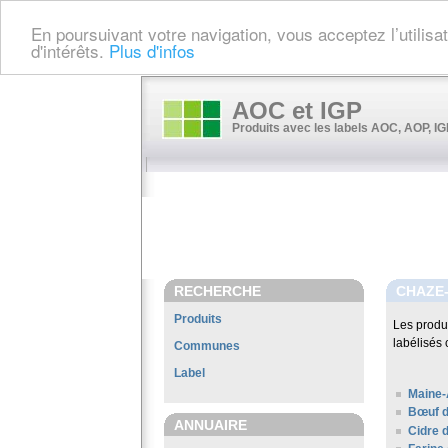
En poursuivant votre navigation, vous acceptez l’utilis
d'intérêts.
Plus d'infos
AOC et IGP
Produits avec les labels AOC, AOP, IGP
RECHERCHE
CHAZE
Produits
Les produ
labélisés 
Communes
Label
Maine-
Bœuf d
ANNUAIRE
Cidre 