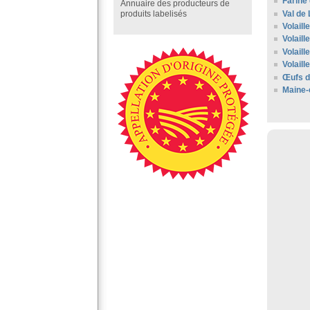
Farine 
Annuaire des producteurs de
Val de 
produits labelisés
Volaill
Volaill
Volaill
Volaill
Œufs d
Maine-