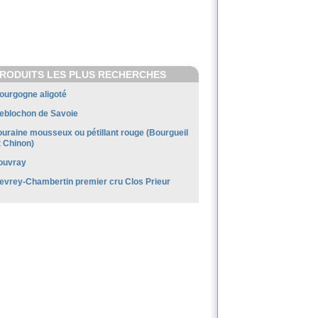
RODUITS LES PLUS RECHERCHES
ourgogne aligoté
eblochon de Savoie
ouraine mousseux ou pétillant rouge (Bourgueil
t Chinon)
ouvray
evrey-Chambertin premier cru Clos Prieur