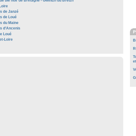
de blé noir de Bretagne - Gwinizh du Breizh
Loire
es de Janzé
es de Loué
es du Maine
es d’Ancenis
P
e Loué
et-Loire
B
R
T
e
V
G