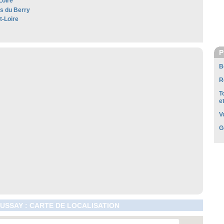
Loire
es du Berry
t-Loire
P
B
R
T
e
V
G
SSAY : CARTE DE LOCALISATION