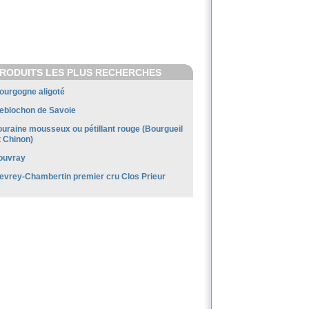
RODUITS LES PLUS RECHERCHES
ourgogne aligoté
eblochon de Savoie
ouraine mousseux ou pétillant rouge (Bourgueil
t Chinon)
ouvray
evrey-Chambertin premier cru Clos Prieur