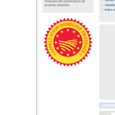
Val de 
Annuaire des producteurs de
Volaill
produits labelisés
Indre-e
CHAUMU