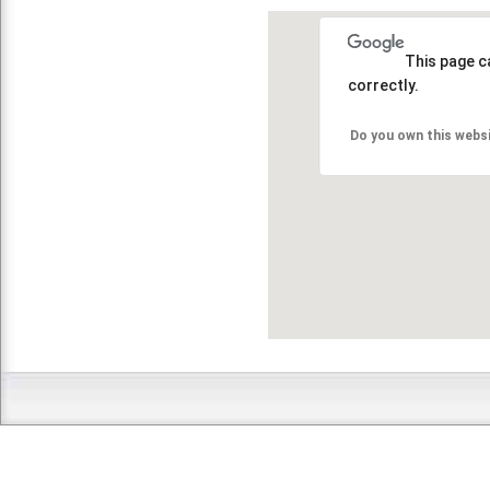
This page c
correctly.
Do you own this webs