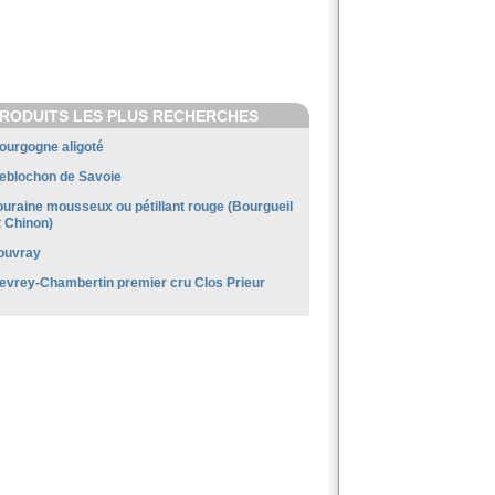
RODUITS LES PLUS RECHERCHES
ourgogne aligoté
eblochon de Savoie
ouraine mousseux ou pétillant rouge (Bourgueil
t Chinon)
ouvray
evrey-Chambertin premier cru Clos Prieur