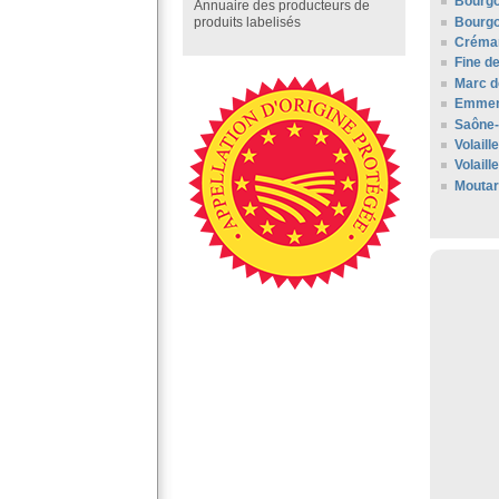
Bourgo
Annuaire des producteurs de
Bourgo
produits labelisés
Créman
Fine d
Marc d
Emment
Saône-
Volail
Volaill
Moutar