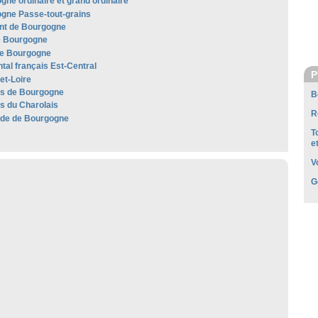
gne ordinaire et grand ordinaire
gne Passe-tout-grains
t de Bourgogne
e Bourgogne
e Bourgogne
al français Est-Central
P
et-Loire
les de Bourgogne
B
es du Charolais
R
de de Bourgogne
T
e
V
G