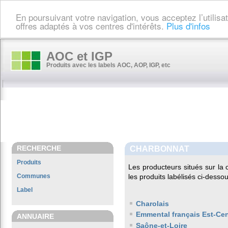
En poursuivant votre navigation, vous acceptez l’utilis
offres adaptés à vos centres d'intérêts.
Plus d'infos
AOC et IGP
Produits avec les labels AOC, AOP, IGP, etc
RECHERCHE
CHARBONNAT
Produits
Les producteurs situés sur 
Communes
les produits labélisés ci-dessou
Label
Charolais
Emmental français Est-Cen
ANNUAIRE
Saône-et-Loire