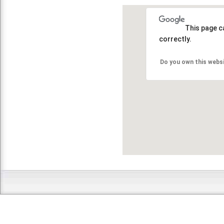
This page c
correctly.
Do you own this webs