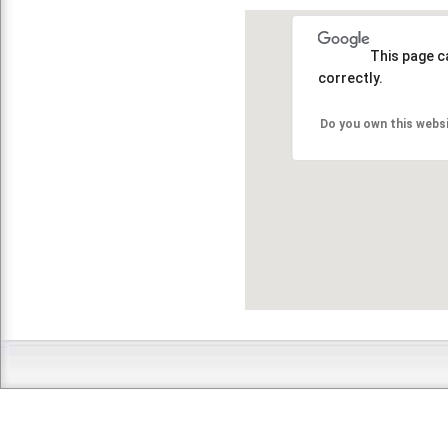
This page c
correctly.
Do you own this webs