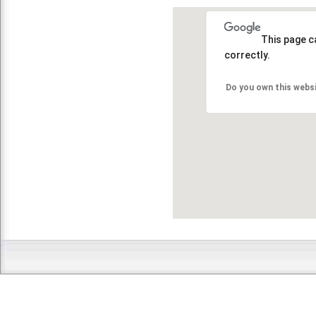
This page c
correctly.
Do you own this webs