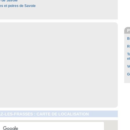
 de Savoie
 et poires de Savoie
P
B
R
T
e
V
G
Z-LES-FRASSES : CARTE DE LOCALISATION