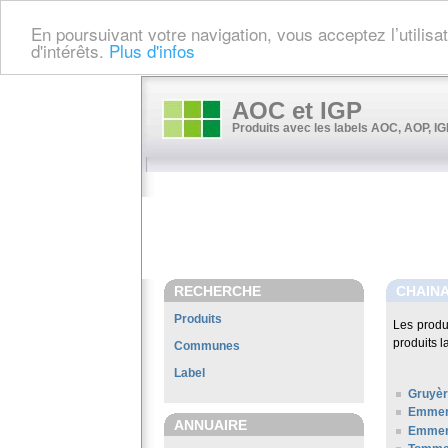
En poursuivant votre navigation, vous acceptez l’utilis
d'intérêts.
Plus d'infos
AOC et IGP
Produits avec les labels AOC, AOP, IGP
RECHERCHE
CHAIN
Produits
Les produ
produits l
Communes
Label
Gruyè
Emment
ANNUAIRE
Emment