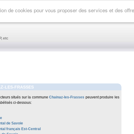
ation de cookies pour vous proposer des services et des off
, etc
AZ-LES-FRASSES
cteurs situés sur la commune
Chainaz-les-Frasses
peuvent produire les
abélisés ci-dessous:
re
al de Savoie
al français Est-Central