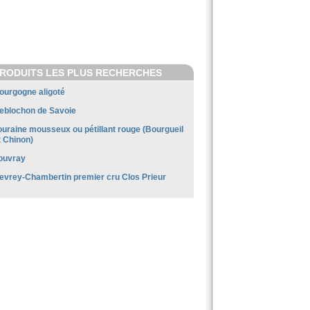
RODUITS LES PLUS RECHERCHES
ourgogne aligoté
eblochon de Savoie
ouraine mousseux ou pétillant rouge (Bourgueil
t Chinon)
ouvray
evrey-Chambertin premier cru Clos Prieur