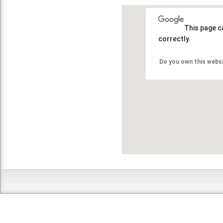
This page c
correctly.
Do you own this webs