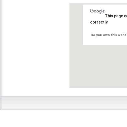
This page c
correctly.
Do you own this webs