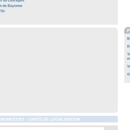
es du Lauragais
n de Bayonne
'Oc
P
B
R
T
e
V
G
MONESTIES : CARTE DE LOCALISATION