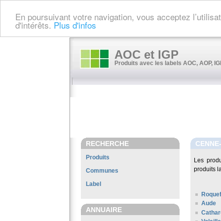
En poursuivant votre navigation, vous acceptez l’utilis
d'intérêts.
Plus d'infos
AOC et IGP
Produits avec les labels AOC, AOP, IGP
RECHERCHE
CENNE
Produits
Les prod
produits l
Communes
Label
Roquef
Aude
ANNUAIRE
Cathar