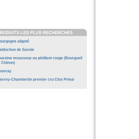
RODUITS LES PLUS RECHERCHES
ourgogne aligoté
eblochon de Savoie
ouraine mousseux ou pétillant rouge (Bourgueil
t Chinon)
ouvray
evrey-Chambertin premier cru Clos Prieur