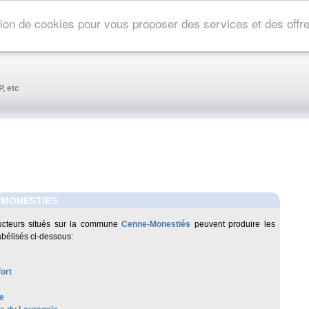
ation de cookies pour vous proposer des services et des off
, etc
-MONESTIES
ucteurs situés sur la commune
Cenne-Monestiés
peuvent produire les
abélisés ci-dessous:
ort
e