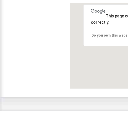
This page c
correctly.
Do you own this webs