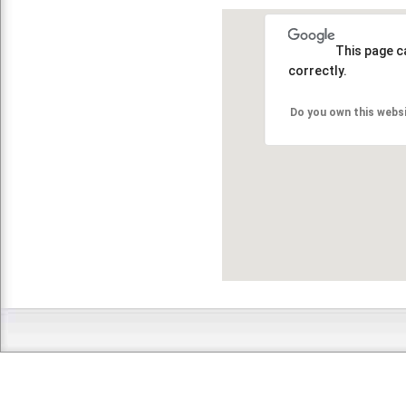
This page c
correctly.
Do you own this webs