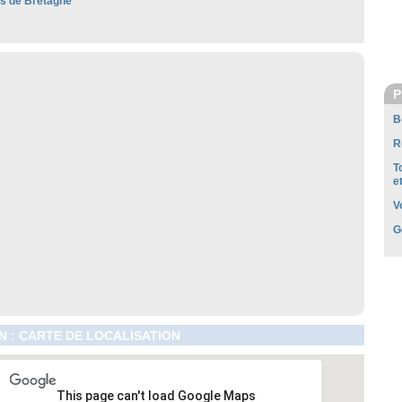
es de Bretagne
P
B
R
T
e
V
G
 : CARTE DE LOCALISATION
This page can't load Google Maps