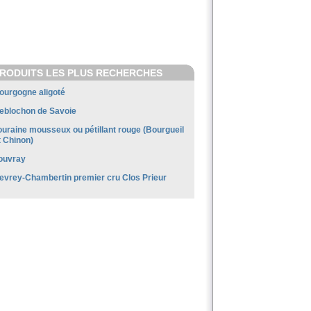
RODUITS LES PLUS RECHERCHES
ourgogne aligoté
eblochon de Savoie
ouraine mousseux ou pétillant rouge (Bourgueil
t Chinon)
ouvray
evrey-Chambertin premier cru Clos Prieur