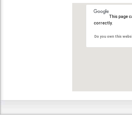
This page c
correctly.
Do you own this webs