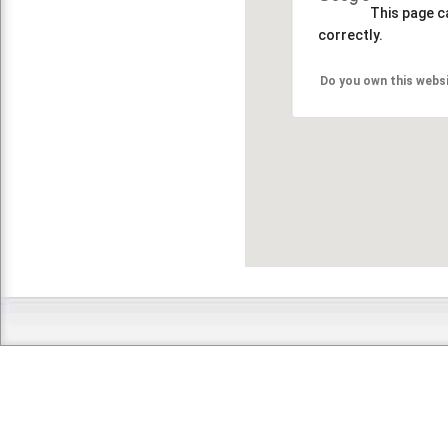
This page c
correctly.
Do you own this webs