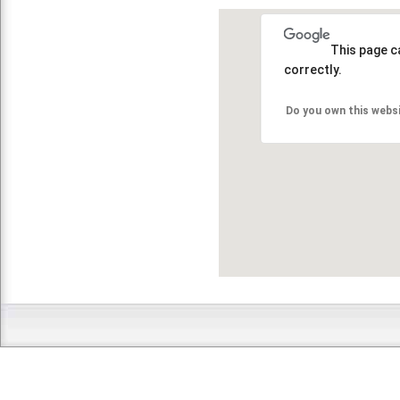
This page c
correctly.
Do you own this webs