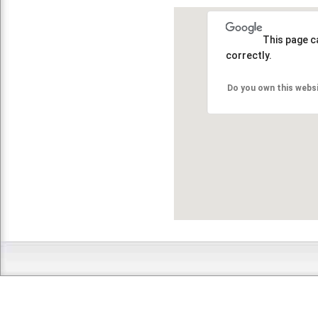
This page c
correctly.
Do you own this webs