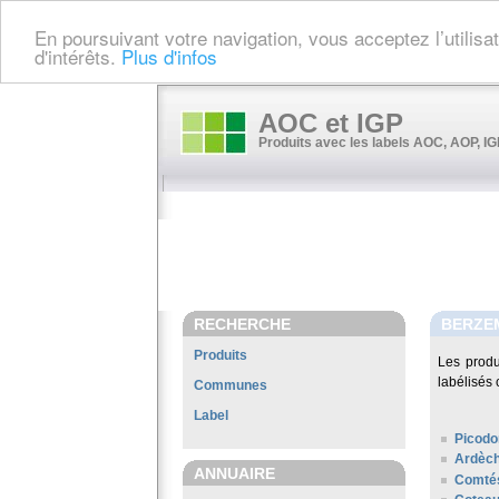
En poursuivant votre navigation, vous acceptez l’utilis
d'intérêts.
Plus d'infos
AOC et IGP
Produits avec les labels AOC, AOP, IGP
RECHERCHE
BERZE
Produits
Les prod
labélisés 
Communes
Label
Picodo
Ardèc
ANNUAIRE
Comté