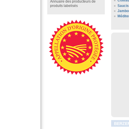
Coteau
Annuaire des producteurs de
Saucis
produits labelisés
Jambon
Médite
BERZEM