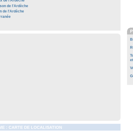
x de l'Ardèche
son de l'Ardèche
 de l'Ardèche
rranée
P
B
R
T
e
V
G
E : CARTE DE LOCALISATION