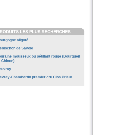
RODUITS LES PLUS RECHERCHES
ourgogne aligoté
eblochon de Savoie
ouraine mousseux ou pétillant rouge (Bourgueil
t Chinon)
ouvray
evrey-Chambertin premier cru Clos Prieur