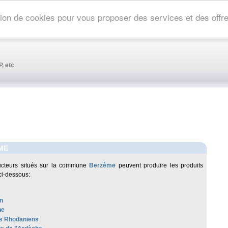
ation de cookies pour vous proposer des services et des off
, etc
ME
ucteurs situés sur la commune
Berzème
peuvent produire les produits
ci-dessous:
n
he
s Rhodaniens