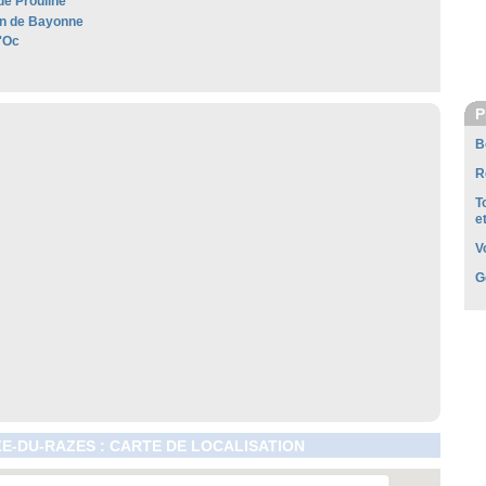
de Prouilhe
n de Bayonne
'Oc
P
B
R
T
e
V
G
E-DU-RAZES : CARTE DE LOCALISATION