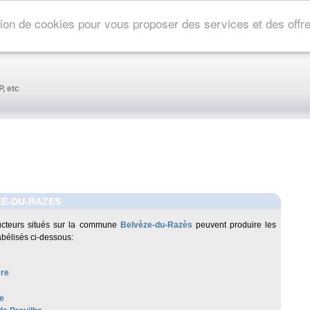
ation de cookies pour vous proposer des services et des off
, etc
ZE-DU-RAZES
ucteurs situés sur la commune
Belvèze-du-Razès
peuvent produire les
abélisés ci-dessous:
re
e