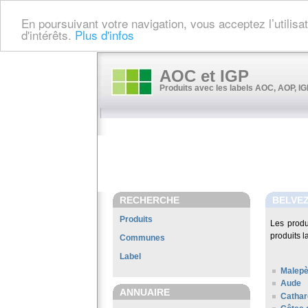
En poursuivant votre navigation, vous acceptez l’utilis
d'intérêts.
Plus d'infos
AOC et IGP
Produits avec les labels AOC, AOP, IGP
RECHERCHE
BELVE
Produits
Les prod
produits l
Communes
Label
Malepè
Aude
ANNUAIRE
Cathar