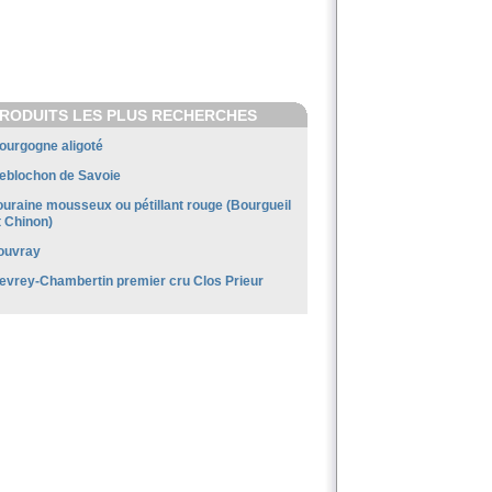
RODUITS LES PLUS RECHERCHES
ourgogne aligoté
eblochon de Savoie
ouraine mousseux ou pétillant rouge (Bourgueil
t Chinon)
ouvray
evrey-Chambertin premier cru Clos Prieur