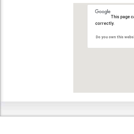
This page c
correctly.
Do you own this webs