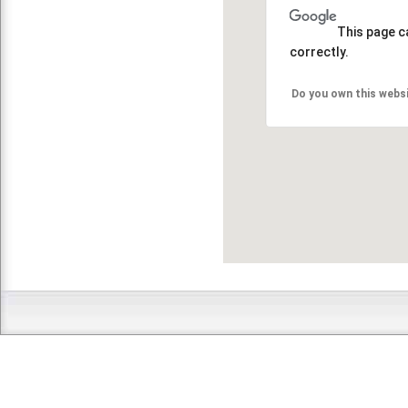
This page c
correctly.
Do you own this webs