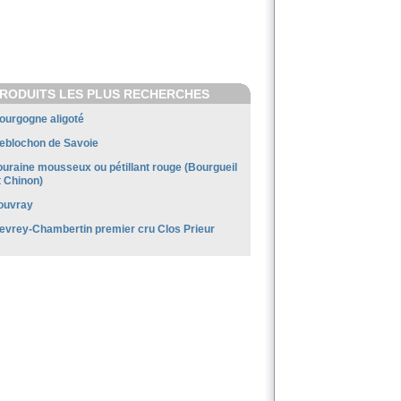
RODUITS LES PLUS RECHERCHES
ourgogne aligoté
eblochon de Savoie
ouraine mousseux ou pétillant rouge (Bourgueil
t Chinon)
ouvray
evrey-Chambertin premier cru Clos Prieur