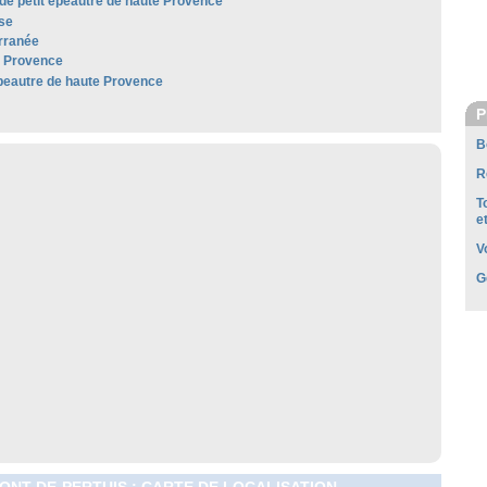
 de petit épeautre de haute Provence
se
rranée
e Provence
épeautre de haute Provence
P
B
R
T
e
V
G
NT-DE-PERTUIS : CARTE DE LOCALISATION