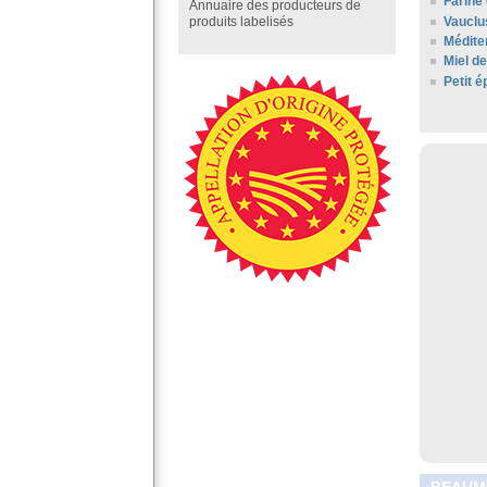
Farine
Annuaire des producteurs de
Vauclu
produits labelisés
Médite
Miel d
Petit 
BEAUMO