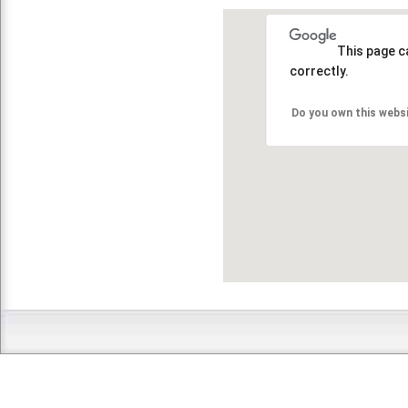
This page c
correctly.
Do you own this webs