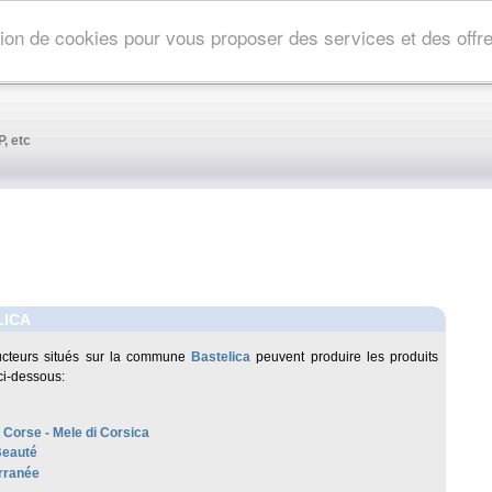
ation de cookies pour vous proposer des services et des off
, etc
LICA
ucteurs situés sur la commune
Bastelica
peuvent produire les produits
ci-dessous:
 Corse - Mele di Corsica
Beauté
rranée