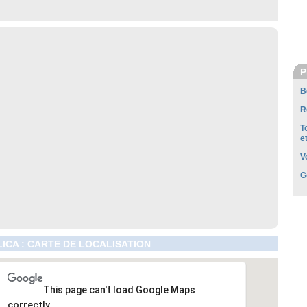
P
B
R
T
e
V
G
ICA : CARTE DE LOCALISATION
This page can't load Google Maps
correctly.