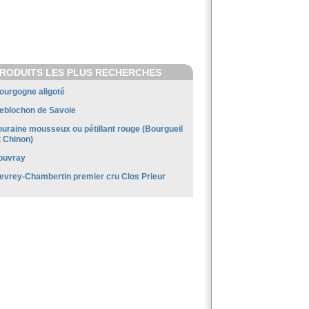
RODUITS LES PLUS RECHERCHES
ourgogne aligoté
eblochon de Savoie
ouraine mousseux ou pétillant rouge (Bourgueil
t Chinon)
ouvray
evrey-Chambertin premier cru Clos Prieur