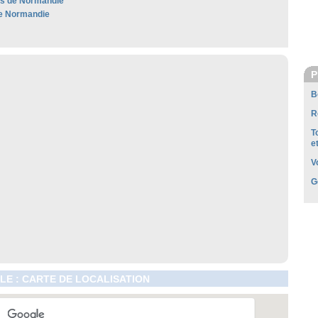
les de Normandie
e Normandie
P
B
R
T
e
V
G
LE : CARTE DE LOCALISATION