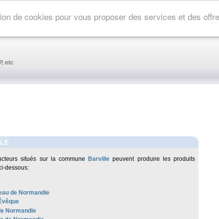
ation de cookies pour vous proposer des services et des off
, etc
LLE
ucteurs situés sur la commune
Barville
peuvent produire les produits
ci-dessous:
au de Normandie
'Évêque
de Normandie