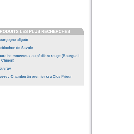
RODUITS LES PLUS RECHERCHES
ourgogne aligoté
eblochon de Savoie
ouraine mousseux ou pétillant rouge (Bourgueil
t Chinon)
ouvray
evrey-Chambertin premier cru Clos Prieur