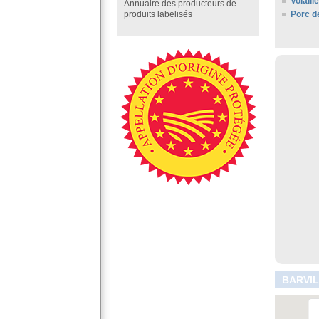
Volail
Annuaire des producteurs de
Porc d
produits labelisés
BARVIL