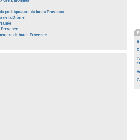
x des Baronnies
 de petit épeautre de haute Provence
es de la Drôme
rranée
e Provence
P
épeautre de haute Provence
B
R
T
e
V
G