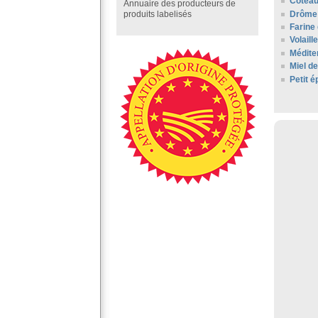
Coteau
Annuaire des producteurs de
Drôme
produits labelisés
Farine
Volaill
Médite
Miel d
Petit 