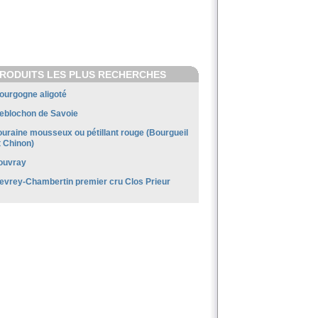
RODUITS LES PLUS RECHERCHES
ourgogne aligoté
eblochon de Savoie
ouraine mousseux ou pétillant rouge (Bourgueil
t Chinon)
ouvray
evrey-Chambertin premier cru Clos Prieur