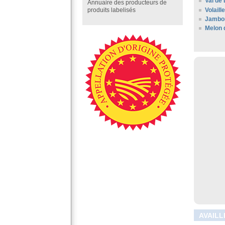
Val de 
Annuaire des producteurs de
Volaill
produits labelisés
Jambo
Melon 
AVAILL