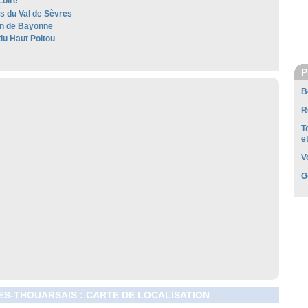
Loire
es du Val de Sèvres
n de Bayonne
du Haut Poitou
P
B
R
T
e
V
G
ES-THOUARSAIS : CARTE DE LOCALISATION