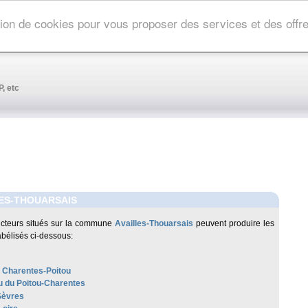
ation de cookies pour vous proposer des services et des off
, etc
ES-THOUARSAIS
cteurs situés sur la commune
Availles-Thouarsais
peuvent produire les
abélisés ci-dessous:
 Charentes-Poitou
 du Poitou-Charentes
Sèvres