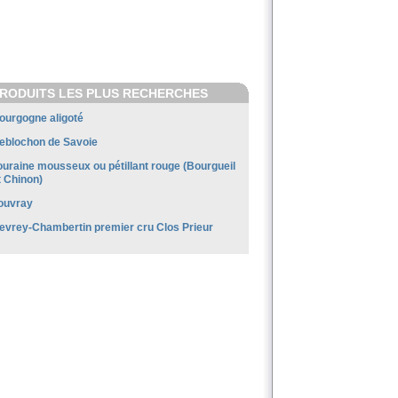
RODUITS LES PLUS RECHERCHES
ourgogne aligoté
eblochon de Savoie
ouraine mousseux ou pétillant rouge (Bourgueil
t Chinon)
ouvray
evrey-Chambertin premier cru Clos Prieur