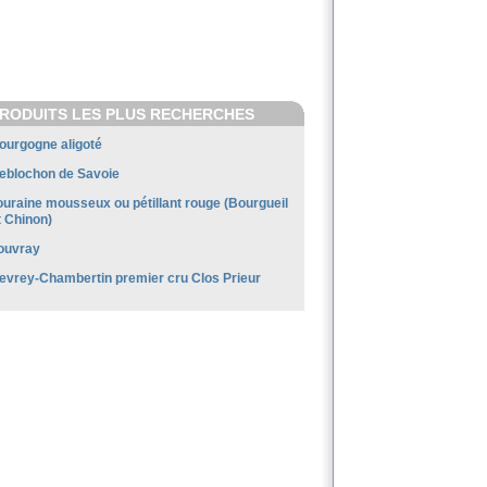
RODUITS LES PLUS RECHERCHES
ourgogne aligoté
eblochon de Savoie
ouraine mousseux ou pétillant rouge (Bourgueil
t Chinon)
ouvray
evrey-Chambertin premier cru Clos Prieur