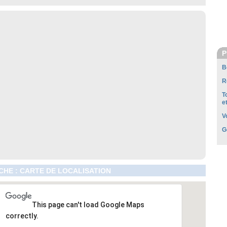
P
B
R
T
e
V
G
HE : CARTE DE LOCALISATION
This page can't load Google Maps
correctly.