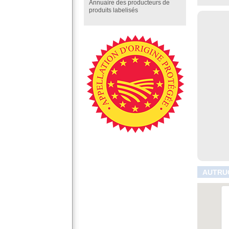
Annuaire des producteurs de
produits labelisés
AUTRUC